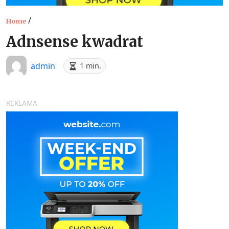
/
Home
Adnsense kwadrat
admin
1 min.
REKLAMA